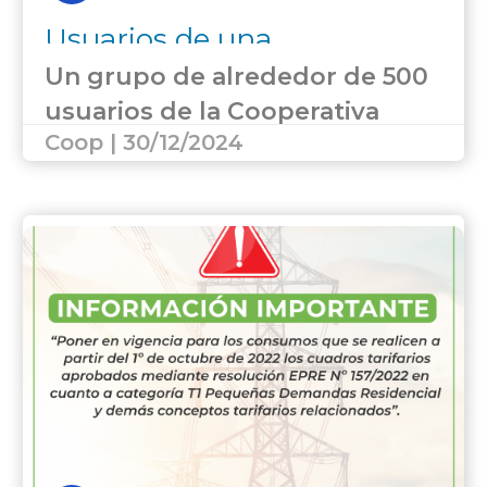
Usuarios de una
cooperativa eléctrica de San
Un grupo de alrededor de 500
Martín le “robaron” $60
usuarios de la Cooperativa
millones
Coop | 30/12/2024
Eléctrica Alto Verde y
Algarrobo Grande Limitada (de
San Martín y Junín) estafaron a
la entidad, pagando sólo parte
de las boletas de…