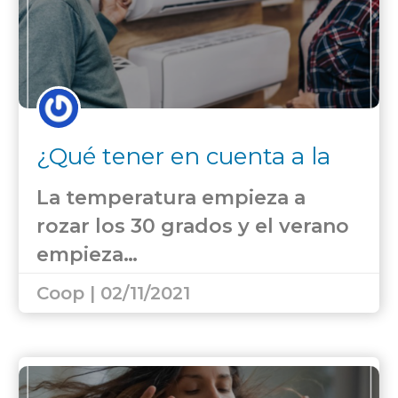
¿Qué tener en cuenta a la
hora de comprar un aire
La temperatura empieza a
acondicionado?
rozar los 30 grados y el verano
empieza…
Coop | 02/11/2021