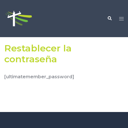
Restablecer la
contraseña
[ultimatemember_password]